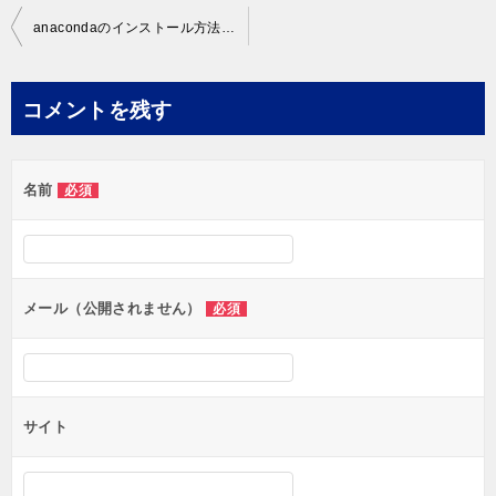
投
anacondaのインストール方法（windowsの場合）を解説！！
稿
ナ
コメントを残す
ビ
ゲ
名前
必須
ー
シ
ョ
ン
メール（公開されません）
必須
サイト