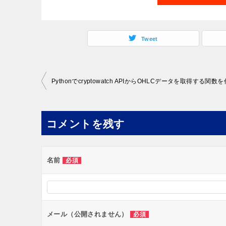
Tweet
投
Pythonでcryptowatch APIからOHLCデータを取得する関数
稿
ナ
コメントを残す
ビ
ゲ
ー
名前
必須
シ
ョ
ン
メール（公開されません）
必須