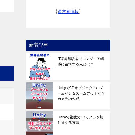
【
運営者情報
】
新着記事
IT業界経験者でエンジニア転
職に後悔する人とは？
Unityで3Dオブジェクトにズ
ームイン＆ズームアウトする
カメラの作成
Unityで複数の3Dカメラを切
り替える方法