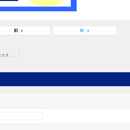
0
0
パブリックAPIとプライベートAPIの違いとは?実際にbitFlyerにリクエストして学ぼう!