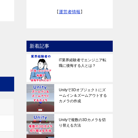
【
運営者情報
】
新着記事
IT業界経験者でエンジニア転
職に後悔する人とは？
Unityで3Dオブジェクトにズ
ームイン＆ズームアウトする
カメラの作成
Unityで複数の3Dカメラを切
り替える方法