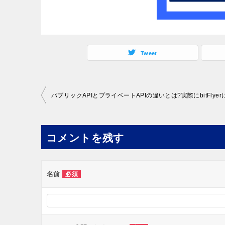
Tweet
投
稿
ナ
コメントを残す
ビ
ゲ
ー
名前
必須
シ
ョ
ン