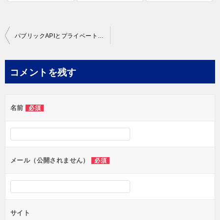
投
パブリックAPIとプライベートAPIの違いとは?実際にbitFlyerにリクエストして学ぼう!
稿
ナ
コメントを残す
ビ
ゲ
名前
必須
ー
シ
ョ
ン
メール（公開されません）
必須
サイト