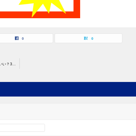
0
0
40代でシステムエンジニア（SE）を辞めたい時はどうすればいい？3つの理由別にやるべき事を徹底解説！