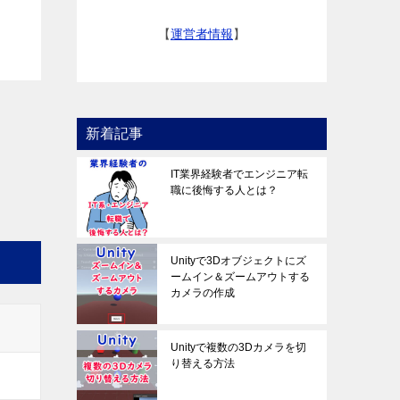
【
運営者情報
】
新着記事
IT業界経験者でエンジニア転
職に後悔する人とは？
Unityで3Dオブジェクトにズ
ームイン＆ズームアウトする
カメラの作成
Unityで複数の3Dカメラを切
り替える方法