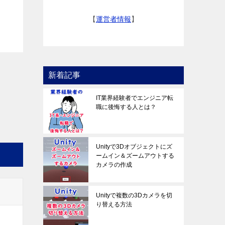
【
運営者情報
】
新着記事
IT業界経験者でエンジニア転
職に後悔する人とは？
Unityで3Dオブジェクトにズ
ームイン＆ズームアウトする
カメラの作成
Unityで複数の3Dカメラを切
り替える方法