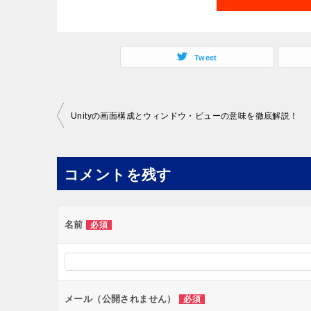
Tweet
投
Unityの画面構成とウィンドウ・ビューの意味を徹底解説！
稿
ナ
コメントを残す
ビ
ゲ
ー
名前
必須
シ
ョ
ン
メール（公開されません）
必須