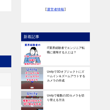
【
運営者情報
】
新着記事
IT業界経験者でエンジニア転
職に後悔する人とは？
Unityで3Dオブジェクトにズ
ームイン＆ズームアウトする
カメラの作成
Unityで複数の3Dカメラを切
り替える方法