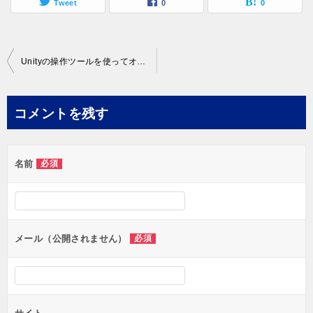
Tweet
0
0
投
Unityの操作ツールを使ってオブジェクトを移動、拡大・縮小、回転する方法を解説！
稿
ナ
コメントを残す
ビ
ゲ
名前
必須
ー
シ
ョ
ン
メール（公開されません）
必須