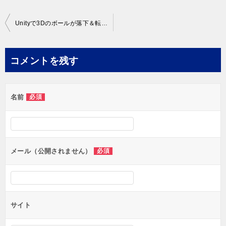
投
Unityで3Dのボールが落下＆転がる簡単ゲーム作成！コンポーネントの使い方が肝心！
稿
ナ
コメントを残す
ビ
ゲ
名前
必須
ー
シ
ョ
ン
メール（公開されません）
必須
サイト