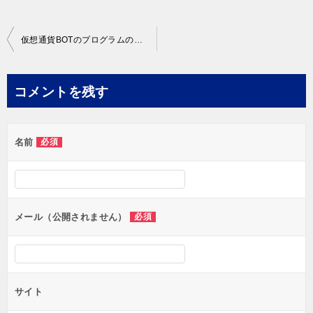
投
仮想通貨BOTのプログラムの作り方｜どの様なコードを書くのが良いのか?
稿
ナ
コメントを残す
ビ
ゲ
名前
必須
ー
シ
ョ
ン
メール（公開されません）
必須
サイト