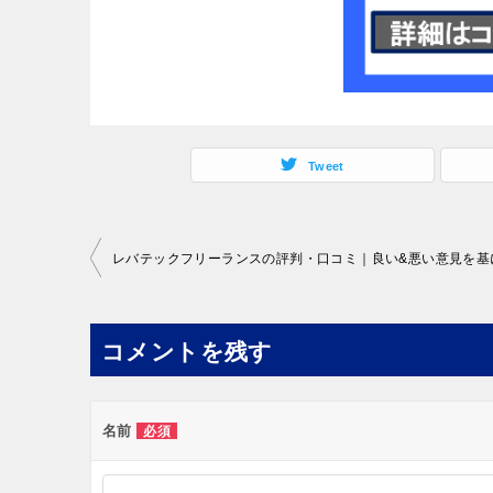
Tweet
投
稿
ナ
コメントを残す
ビ
ゲ
ー
名前
必須
シ