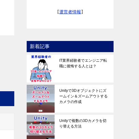
【
運営者情報
】
新着記事
IT業界経験者でエンジニア転
職に後悔する人とは？
Unityで3Dオブジェクトにズ
ームイン＆ズームアウトする
カメラの作成
Unityで複数の3Dカメラを切
り替える方法