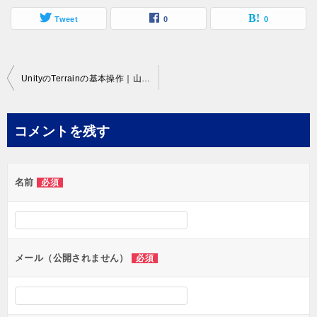
Tweet
0
0
投
UnityのTerrainの基本操作｜山や川などの地形を作成してみる！
稿
ナ
コメントを残す
ビ
ゲ
名前
必須
ー
シ
ョ
ン
メール（公開されません）
必須