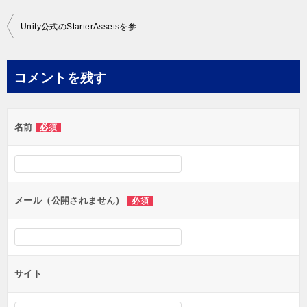
投
Unity公式のStarterAssetsを参考にアニメーションを作成・設定する！
稿
ナ
コメントを残す
ビ
ゲ
名前
必須
ー
シ
ョ
ン
メール（公開されません）
必須
サイト