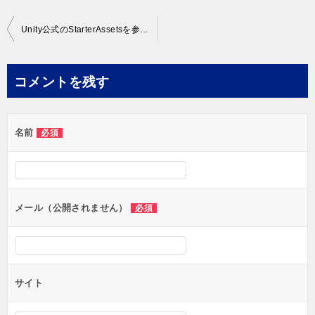
投
Unity公式のStarterAssetsを参考にアニメーションを作成・設定する！
稿
ナ
コメントを残す
ビ
ゲ
名前
必須
ー
シ
ョ
ン
メール（公開されません）
必須
サイト