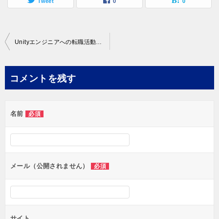
Tweet
0
0
投
Unityエンジニアへの転職活動｜レバテックキャリアで求人検索してみた！
稿
ナ
コメントを残す
ビ
ゲ
名前
必須
ー
シ
ョ
ン
メール（公開されません）
必須
サイト