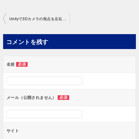
投
Unityで3Dカメラの視点を左右に切り替える方法
稿
ナ
コメントを残す
ビ
ゲ
名前
必須
ー
シ
ョ
ン
メール（公開されません）
必須
サイト