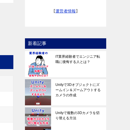
【
運営者情報
】
新着記事
IT業界経験者でエンジニア転
職に後悔する人とは？
Unityで3Dオブジェクトにズ
ームイン＆ズームアウトする
カメラの作成
Unityで複数の3Dカメラを切
り替える方法