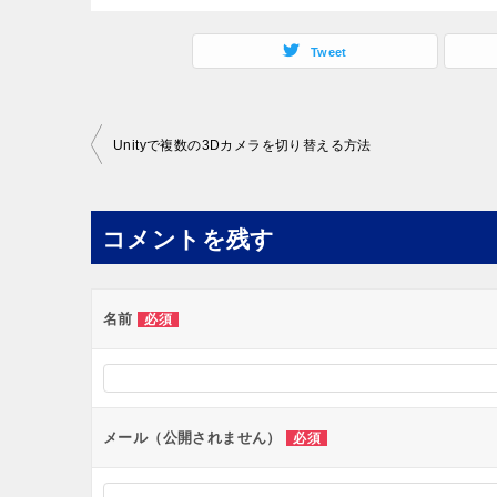
Tweet
投
Unityで複数の3Dカメラを切り替える方法
稿
ナ
コメントを残す
ビ
ゲ
ー
名前
必須
シ
ョ
ン
メール（公開されません）
必須