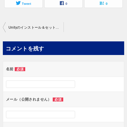
Tweet
0
0
投
Unityのインストール＆セットアップ！ゲーム開発を始めよう！
稿
ナ
コメントを残す
ビ
ゲ
名前
必須
ー
シ
ョ
ン
メール（公開されません）
必須