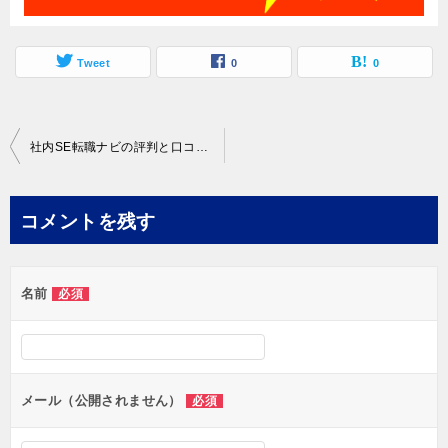
Tweet
0
0
投
社内SE転職ナビの評判と口コミ｜良いor悪い意見と共にサービス内容を徹底解説！
稿
ナ
コメントを残す
ビ
ゲ
名前
必須
ー
シ
ョ
ン
メール（公開されません）
必須