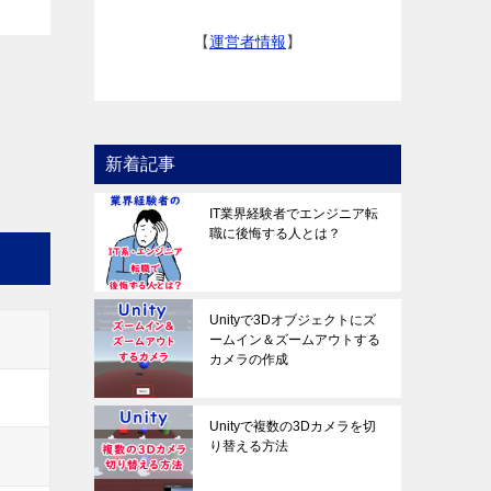
【
運営者情報
】
新着記事
IT業界経験者でエンジニア転
職に後悔する人とは？
Unityで3Dオブジェクトにズ
ームイン＆ズームアウトする
カメラの作成
Unityで複数の3Dカメラを切
り替える方法