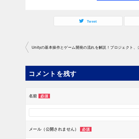
Tweet
投
稿
ナ
コメントを残す
ビ
ゲ
ー
名前
必須
シ
ョ
ン
メール（公開されません）
必須