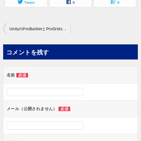
Tweet
0
0
投
UnityのProBuilderとProGridsで簡単に3Dモデリングができてしまう！
稿
ナ
コメントを残す
ビ
ゲ
名前
必須
ー
シ
ョ
ン
メール（公開されません）
必須