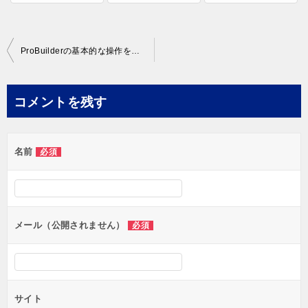
投
ProBuilderの基本的な操作を覚えるならUnityの公式動画がオススメ！
稿
ナ
コメントを残す
ビ
ゲ
名前
必須
ー
シ
ョ
ン
メール（公開されません）
必須
サイト