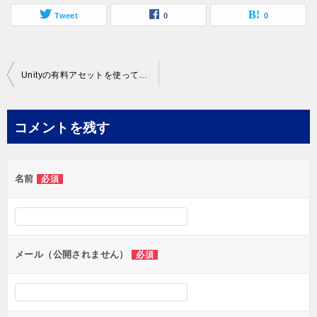
Tweet
0
0
投
Unityの有料アセットを使って3Dキャラクターにポーズを付けよう！
稿
ナ
コメントを残す
ビ
ゲ
名前
必須
ー
シ
ョ
ン
メール（公開されません）
必須