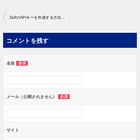
投
ZaifのAPIキーを作成する方法｜この手順で簡単に発行できます！
稿
ナ
コメントを残す
ビ
ゲ
名前
必須
ー
シ
ョ
ン
メール（公開されません）
必須
サイト