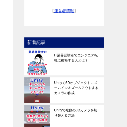
【
運営者情報
】
新着記事
IT業界経験者でエンジニア転
職に後悔する人とは？
Unityで3Dオブジェクトにズ
ームイン＆ズームアウトする
カメラの作成
Unityで複数の3Dカメラを切
り替える方法