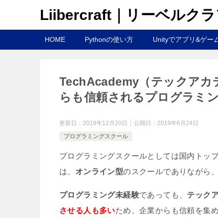
Liibercraft｜リーベルク
HOME
Pythonの使い方
Unityでアプリ&ゲー
TechAcademy（テッ
らも信頼されるプログラミン
更新日：
2019年12月20日
公開日：
2019年6月24日
プログラミングスクール
プログラミングスクールとしては国内トッ
は、
オンライン型
のスクールでありながら
プログラミング未経験
であっても、
テック
させる人も多い
ため、企業からも信頼を集め