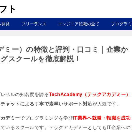
ラフト
ム開発
フリーランス
エンジニア転職の全て
プログラミ
クアカデミー）の特徴と評判・口コミ｜企業か
グスクールを徹底解説！
プレベルの知名度を誇る
TechAcademy（テックアカデミー）
、
チャットによる丁寧で素早いサポート対応
が人気です。
アカデミー
でプログラミングを学び
IT業界へ就職・転職を成功
ているスクールです。テックアカデミーとしてもIT企業への