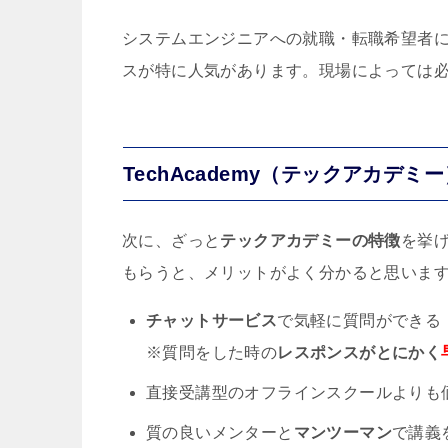
システムエンジニアへの就職・転職希望者に
スが特に人気があります。現場によっては必
TechAcademy（テックアカデミ
次に、ざっと
テックアカデミーの特徴
を挙
もらうと、メリットがよく分かると思いま
チャットサービス
で気軽に質問ができる
※質問をした時の
レスポンスがとにかく
直接受講型のオフラインスクールよりも
質の良いメンターと
マンツーマン
で講義