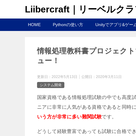
Liibercraft｜リーベルク
HOME
Pythonの使い方
Unityでアプリ&ゲー
情報処理教科書プロジェクト
ュー！
更新日：
2022年5月13日
公開日：
2020年3月11日
システム開発
国家資格である情報処理試験の中でも高度
ニアに非常に人気がある資格であると同時
いう方が非常に多い難関試験
です。
どうして経験豊富であっても試験に合格で