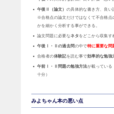
午後Ⅱ（論文）
の具体的な書き方、良い
※合格点の論文だけではなくて不合格点
かを細かく分析する事ができる。
論文問題に必要な
ネタ
をどこから収集す
午後Ⅰ・Ⅱの過去問
の中で
特に重要な問
合格者の
体験記
を読む事で
効率的な勉強
午前Ⅰ・Ⅱ問題の勉強方法
が載っている
十分）
みよちゃん本の悪い点