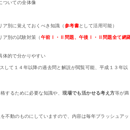
についての全体像
リア別に覚えておくべき知識（
参考書
として活用可能）
リア別の試験対策（
午前Ⅰ・Ⅱ問題、午後Ⅰ・Ⅱ問題全て網
具体的で分かりやすい
セスして１４年以降の過去問と解説が閲覧可能、平成１３年以
）
合格するために必要な知識や、
現場でも活かせる考え方
等が満
位を不動のものにしていますので、内容は毎年ブラッシュアッ
。