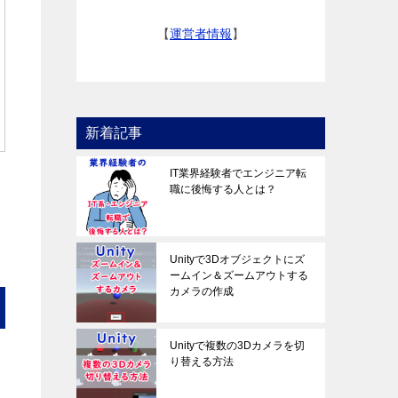
【
運営者情報
】
新着記事
IT業界経験者でエンジニア転
職に後悔する人とは？
Unityで3Dオブジェクトにズ
ームイン＆ズームアウトする
カメラの作成
Unityで複数の3Dカメラを切
り替える方法