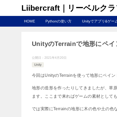
Liibercraft｜リーベルク
HOME
Pythonの使い方
Unityでアプリ&ゲー
UnityのTerrainで地
公開日：
2021年4月20日
Unity
今回はUnityのTerrainを使って地形に
地形の造形を作ったりしてきましたが、草
ます。ここまで来ればゲームの素材として
では実際にTerrainの地形に木の色や土の