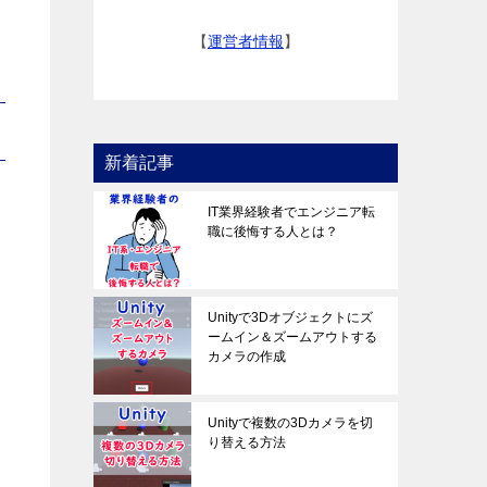
【
運営者情報
】
新着記事
IT業界経験者でエンジニア転
職に後悔する人とは？
Unityで3Dオブジェクトにズ
ームイン＆ズームアウトする
カメラの作成
Unityで複数の3Dカメラを切
り替える方法