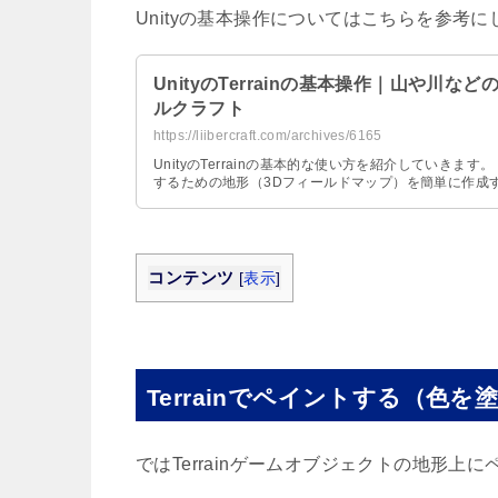
Unityの基本操作についてはこちらを参考
UnityのTerrainの基本操作｜山や川などの
ルクラフト
https://liibercraft.com/archives/6165
UnityのTerrainの基本的な使い方を紹介していきます。
するための地形（3Dフィールドマップ）を簡単に作成す
コンテンツ
[
表示
]
Terrainでペイントする（色を
ではTerrainゲームオブジェクトの地形上