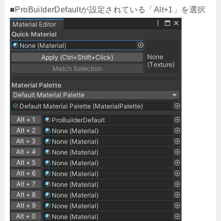
■ProBuilderDefaultが設定されている「Alt+1」を選択