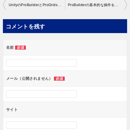
投
UnityのProBuilderとProGridsで簡単に3Dモデリングができてしまう！
ProBuilderの基本的な操作を覚えるならUnityの公式動画がオススメ！
稿
ナ
コメントを残す
ビ
ゲ
名前
必須
ー
シ
ョ
ン
メール（公開されません）
必須
サイト