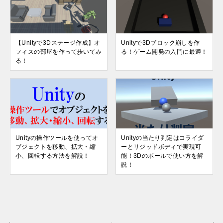
【Unityで3Dステージ作成】オ
Unityで3Dブロック崩しを作
フィスの部屋を作って歩いてみ
る！ゲーム開発の入門に最適！
る！
Unityの操作ツールを使ってオ
Unityの当たり判定はコライダ
ブジェクトを移動、拡大・縮
ーとリジッドボディで実現可
小、回転する方法を解説！
能！3Dのボールで使い方を解
説！